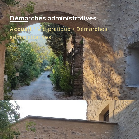
Démarches administratives
Accueil
/
Vie pratique
/
Démarches
administratives