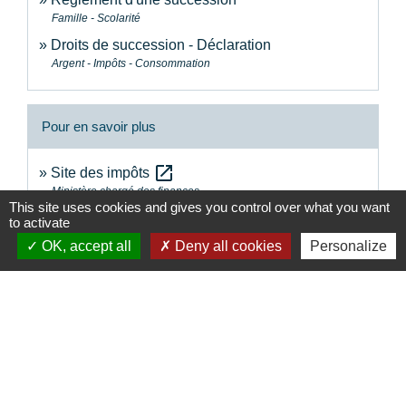
Famille - Scolarité
Droits de succession - Déclaration
Argent - Impôts - Consommation
Pour en savoir plus
open_in_new
Site des impôts
Ministère chargé des finances
This site uses cookies and gives you control over what you want
to activate
Signaler une erreur sur cette page
OK, accept all
Deny all cookies
Personalize
Contacts
Commune de la Touche