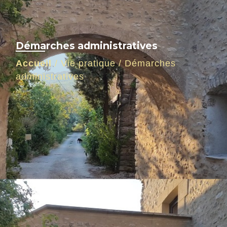
Démarches administratives
Accueil
/
Vie pratique
/
Démarches
administratives