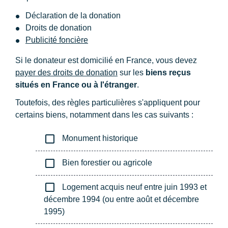
Déclaration de la donation
Droits de donation
Publicité foncière
Si le donateur est domicilié en France, vous devez
payer des droits de donation
sur les
biens reçus
situés en France ou à l'étranger
.
Toutefois, des règles particulières s'appliquent pour
certains biens, notamment dans les cas suivants :
check_box_outline_blank
Monument historique
check_box_outline_blank
Bien forestier ou agricole
check_box_outline_blank
Logement acquis neuf entre juin 1993 et
décembre 1994 (ou entre août et décembre
1995)