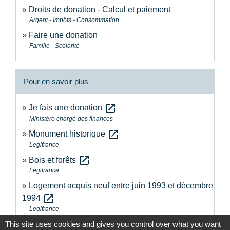
Droits de donation - Calcul et paiement
Argent - Impôts - Consommation
Faire une donation
Famille - Scolarité
Pour en savoir plus
open_in_new
Je fais une donation
Ministère chargé des finances
open_in_new
Monument historique
Legifrance
open_in_new
Bois et forêts
Legifrance
Logement acquis neuf entre juin 1993 et décembre
open_in_new
1994
Legifrance
This site uses cookies and gives you control over what you want
Logement locatif acquis entre août 1995 et