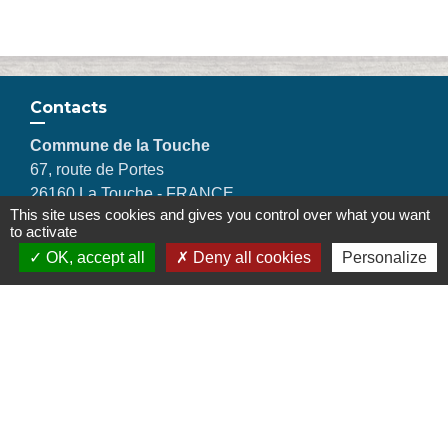
Contacts
Commune de la Touche
67, route de Portes
26160 La Touche - FRANCE
This site uses cookies and gives you control over what you want
+33 4 75 53 90 10
to activate
Contact par formulaire
OK, accept all
Deny all cookies
Personalize
Liens
Montélimar Agglomération
Département de la Drôme
Conseil régional d'Auvergne Rhône-Alpes