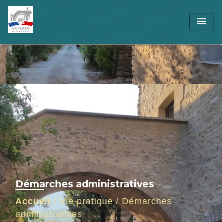
menu
Démarches administratives
Accueil
/
Vie pratique
/
Démarches
administratives