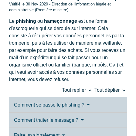
Vérifié le 30 Nov 2020 - Direction de l'information légale et
administrative (Première ministre)
Le
phishing
ou
hameçonnage
est une forme
d'escroquerie qui se déroule sur internet. Cela
consiste à récupérer vos données personnelles par la
tromperie, puis à les utiliser de manière malveillante,
par exemple pour faire des achats. Si vous recevez un
mail d'un expéditeur qui se fait passer pour un
organisme officiel ou familier (banque, impôts,
Caf
) et
qui veut avoir accès à vos données personnelles sur
internet, vous devez refuser.
keyboard_arrow_up
keyboard_arrow_down
Tout replier
Tout déplier
Comment se passe le phishing ?
Comment traiter le message ?
Faire un signalement