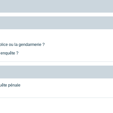
olice ou la gendarmerie ?
e enquête ?
uête pénale