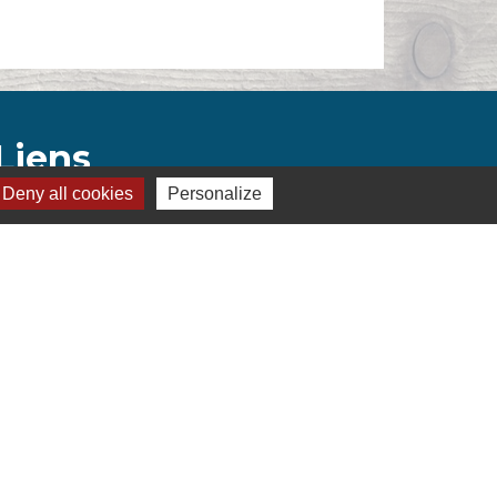
Liens
Deny all cookies
Personalize
Montélimar Agglomération
Département de la Drôme
Conseil régional d'Auvergne Rhône-Alpes
Préfecture de la Drôme
s