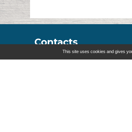
Contacts
This site uses cookies and gives you
Commune de la Touche
67, route de Portes
26160 La Touche - FRANCE
+33 4 75 53 90 10
Contact par formulaire
Mentions légales
-
Politique de confidenti