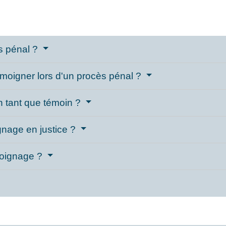
ès pénal ?
oigner lors d'un procès pénal ?
 tant que témoin ?
gnage en justice ?
moignage ?