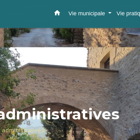
home
Vie municipale
Vie prat
dministratives
administratives