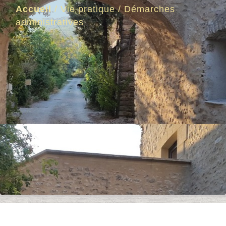
Accueil
/
Vie pratique
/
Démarches
administratives