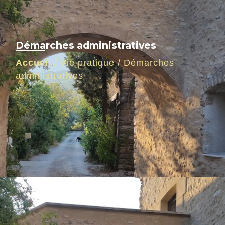
Démarches administratives
Accueil
/
Vie pratique
/
Démarches
administratives