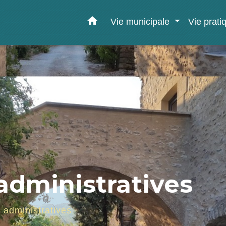
home
Vie municipale
Vie prat
dministratives
administratives