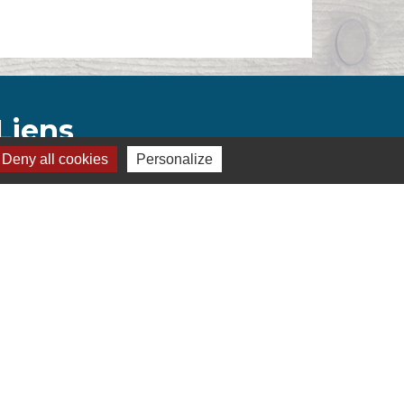
Liens
Deny all cookies
Personalize
Montélimar Agglomération
Département de la Drôme
Conseil régional d'Auvergne Rhône-Alpes
Préfecture de la Drôme
s