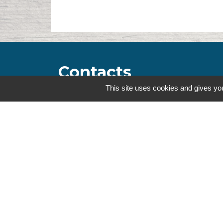
Contacts
This site uses cookies and gives you
Commune de la Touche
67, route de Portes
26160 La Touche - FRANCE
+33 4 75 53 90 10
Contact par formulaire
Mentions légales
-
Politique de confidenti