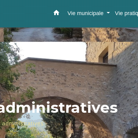
home
Vie municipale
Vie prat
dministratives
administratives