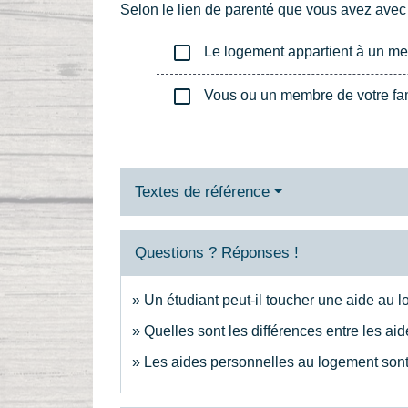
Selon le lien de parenté que vous avez avec
check_box_outline_blank
Le logement appartient à un mem
check_box_outline_blank
Vous ou un membre de votre famil
Textes de référence
Questions ? Réponses !
Un étudiant peut-il toucher une aide au 
Quelles sont les différences entre les a
Les aides personnelles au logement sont