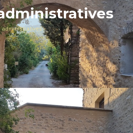
dministratives
administratives