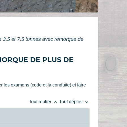
e 3,5 et 7,5 tonnes avec remorque de
EMORQUE DE PLUS DE
 les examens (code et la conduite) et faire
keyboard_arrow_up
keyboard_arrow_down
Tout replier
Tout déplier