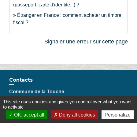
(passeport, carte d'identité...) ?
Étranger en France : comment acheter un timbre
fiscal ?
Signaler une erreur sur cette page
Contacts
Commune de la Touche
67, route de Portes
This site uses cookies and gives you control over what you want
26160 La Touche - FRANCE
to activate
+33 4 75 53 90 10
OK, accept all
Deny all cookies
Personalize
Contact par formulaire