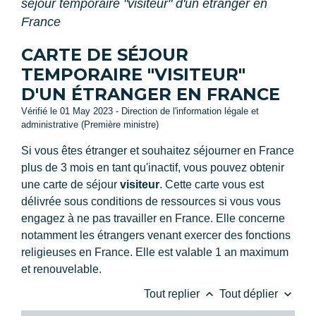
séjour temporaire "visiteur" d'un étranger en
France
CARTE DE SÉJOUR
TEMPORAIRE "VISITEUR"
D'UN ÉTRANGER EN FRANCE
Vérifié le 01 May 2023 - Direction de l'information légale et
administrative (Première ministre)
Si vous êtes étranger et souhaitez séjourner en France
plus de 3 mois en tant qu'inactif, vous pouvez obtenir
une carte de séjour
visiteur
. Cette carte vous est
délivrée sous conditions de ressources si vous vous
engagez à ne pas travailler en France. Elle concerne
notamment les étrangers venant exercer des fonctions
religieuses en France. Elle est valable 1 an maximum
et renouvelable.
keyboard_arrow_up
keyboard_arrow_down
Tout replier
Tout déplier