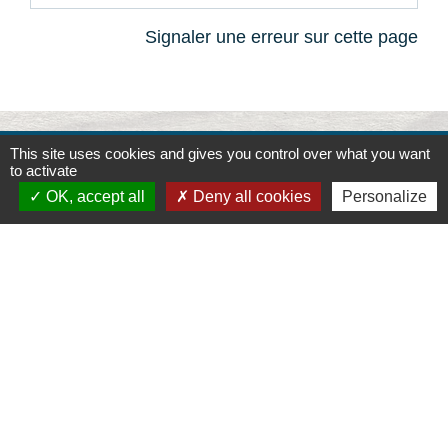
Signaler une erreur sur cette page
This site uses cookies and gives you control over what you want
Contacts
to activate
OK, accept all
Deny all cookies
Personalize
Commune de la Touche
67, route de Portes
26160 La Touche - FRANCE
+33 4 75 53 90 10
Contact par formulaire
Liens
Montélimar Agglomération