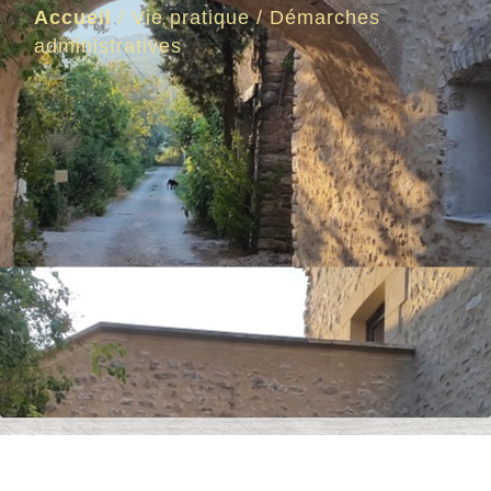
Accueil
/
Vie pratique
/
Démarches
administratives