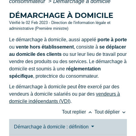
consommateur
>
Démarchage à domicile
DÉMARCHAGE À DOMICILE
Vérifié le 02 Feb 2023 - Direction de l'information légale et
administrative (Première ministre)
Le démarchage à domicile, aussi appelé
porte à porte
ou
vente hors établissement
, consiste à
se déplacer
au domicile des clients
ou sur leur lieu de travail pour
vendre des produits ou des services. Le démarchage à
domicile est soumis à une
réglementation
spécifique
, protectrice du consommateur.
Le démarchage à domicile peut être exercé par des
vendeurs à domicile salariés ou par des
vendeurs à
domicile indépendants (VDI)
.
keyboard_arrow_up
keyboard_arrow_down
Tout replier
Tout déplier
Démarchage à domicile : définition