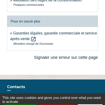
Médiation des litiges de la consommation
Pratiques commerciales
Pour en savoir plus
Garanties légales, garantie commerciale et service
open_in_new
après-vente
Ministère chargé de l'économie
Signaler une erreur sur cette page
Contacts
Commune de la Touche
This site uses cookies and gives you control over what you want
67, route de Portes
to activate