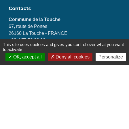
Contacts
Commune de la Touche
67, route de Portes
26160 La Touche - FRANCE
+33 4 75 53 90 10
This site uses cookies and gives you control over what you want
Contact par formulaire
to activate
OK, accept all
Deny all cookies
Personalize
Liens
Montélimar Agglomération
Département de la Drôme
Conseil régional d'Auvergne Rhône-Alpes
Préfecture de la Drôme
Mentions légales
-
Politique de confidentialité
-