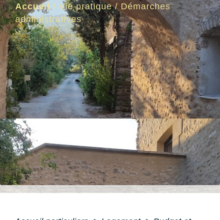
Accueil
/
Vie pratique
/
Démarches
administratives