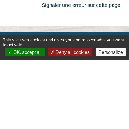
Signaler une erreur sur cette page
This site uses cookies and gives you control over what you want
Contacts
to activate
OK, accept all
Deny all cookies
Personalize
Commune de la Touche
67, route de Portes
26160 La Touche - FRANCE
+33 4 75 53 90 10
Contact par formulaire
Liens
Montélimar Agglomération
Département de la Drôme