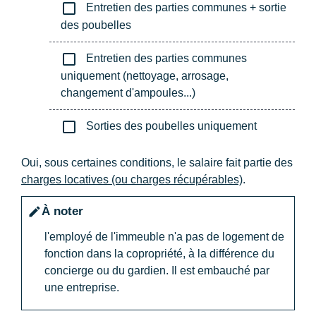
check_box_outline_blank
Entretien des parties communes + sortie
des poubelles
check_box_outline_blank
Entretien des parties communes
uniquement (nettoyage, arrosage,
changement d'ampoules...)
check_box_outline_blank
Sorties des poubelles uniquement
Oui, sous certaines conditions, le salaire fait partie des
charges locatives (ou charges récupérables)
.
À noter
edit
l'employé de l'immeuble n'a pas de logement de
fonction dans la copropriété, à la différence du
concierge ou du gardien. Il est embauché par
une entreprise.