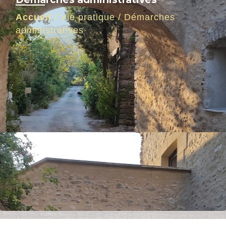
Accueil
/
Vie pratique
/
Démarches
administratives