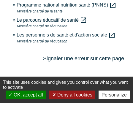
open_in_new
Programme national nutrition santé (PNNS)
Ministère chargé de la santé
open_in_new
Le parcours éducatif de santé
Ministère chargé de l'éducation
open_in_new
Les personnels de santé et d'action sociale
Ministère chargé de l'éducation
Signaler une erreur sur cette page
This site uses cookies and gives you control over what you want
to activate
OK, accept all
Deny all cookies
Personalize
Contacts
Commune de la Touche
67, route de Portes
26160 La Touche - FRANCE
+33 4 75 53 90 10