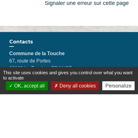
Signaler une erreur sur cette page
Contacts
Commune de la Touche
67, route de Portes
26160 La Touche - FRANCE
This site uses cookies and gives you control over what you want
+33 4 75 53 90 10
to activate
Contact par formulaire
OK, accept all
Deny all cookies
Personalize
Liens
Montélimar Agglomération
Département de la Drôme