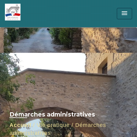
menu
Démarches administratives
Accueil
/
Vie pratique
/
Démarches
administratives