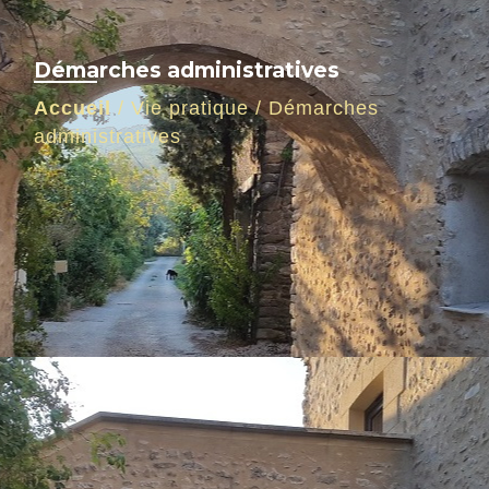
Démarches administratives
Accueil
/
Vie pratique
/
Démarches
administratives