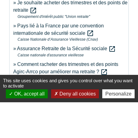
Je souhaite acheter des trimestres et des points de
open_in_new
retraite
Groupement d'intérêt public "Union retraite"
Pays lié à la France par une convention
open_in_new
internationale de sécurité sociale
Caisse Nationale d’Assurance Vieillesse (Cnav)
open_in_new
Assurance Retraite de la Sécurité sociale
Caisse nationale d'assurance vieillesse
Comment racheter des trimestres et des points
open_in_new
Agirc-Arrco pour améliorer ma retraite ?
Fédération Agirc-Arrco
This site uses cookies and gives you control over what you want
to activate
OK, accept all
Deny all cookies
Personalize
Signaler une erreur sur cette page
Contacts