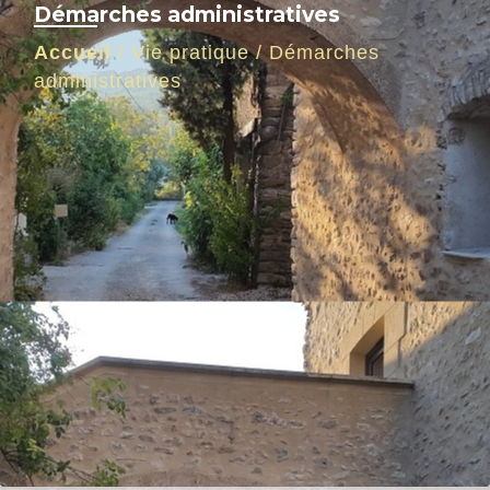
Démarches administratives
Accueil
/
Vie pratique
/
Démarches
administratives