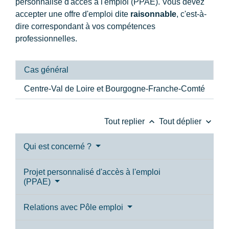
personnalisé d'accès à l'emploi (PPAE). Vous devez
accepter une offre d'emploi dite
raisonnable
, c'est-à-
dire correspondant à vos compétences
professionnelles.
Cas général
Centre-Val de Loire et Bourgogne-Franche-Comté
keyboard_arrow_up
keyboard_arrow_down
Tout replier
Tout déplier
Qui est concerné ?
Projet personnalisé d'accès à l'emploi
(PPAE)
Relations avec Pôle emploi