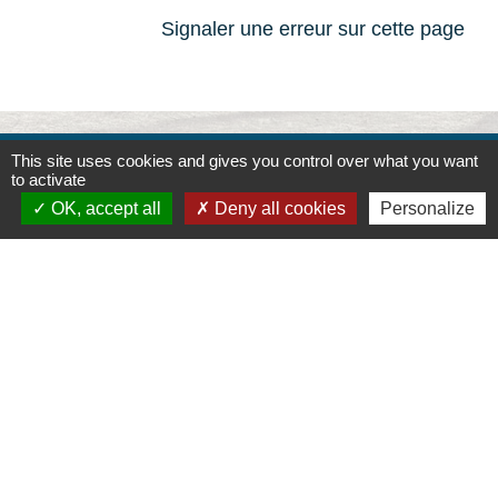
Signaler une erreur sur cette page
This site uses cookies and gives you control over what you want
Contacts
to activate
OK, accept all
Deny all cookies
Personalize
Commune de la Touche
67, route de Portes
26160 La Touche - FRANCE
+33 4 75 53 90 10
Contact par formulaire
Liens
Montélimar Agglomération
Département de la Drôme