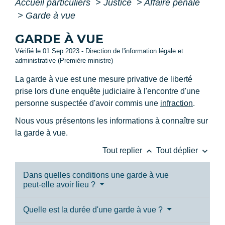
Accueil particuliers
>
Justice
>
Affaire pénale
>
Garde à vue
GARDE À VUE
Vérifié le 01 Sep 2023 - Direction de l'information légale et
administrative (Première ministre)
La garde à vue est une mesure privative de liberté
prise lors d'une enquête judiciaire à l'encontre d'une
personne suspectée d'avoir commis une
infraction
.
Nous vous présentons les informations à connaître sur
la garde à vue.
keyboard_arrow_up
keyboard_arrow_down
Tout replier
Tout déplier
Dans quelles conditions une garde à vue
peut-elle avoir lieu ?
Quelle est la durée d'une garde à vue ?