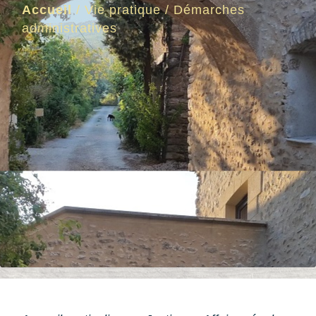
Accueil
/
Vie pratique
/
Démarches
administratives