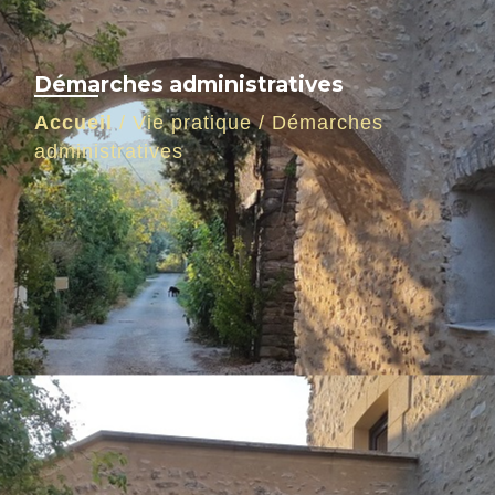
Démarches administratives
Accueil
/
Vie pratique
/
Démarches
administratives