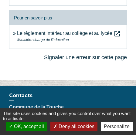
Pour en savoir plus
open_in_new
Le règlement intérieur au collège et au lycée
Ministère chargé de l'éducation
Signaler une erreur sur cette page
Contacts
Commune de la Touche
This site uses cookies and gives you control over what you want
67, route de Portes
to activate
26160 La Touche - FRANCE
OK, accept all
Deny all cookies
Personalize
+33 4 75 53 90 10