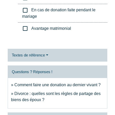
check_box_outline_blank
En cas de donation faite pendant le
mariage
check_box_outline_blank
Avantage matrimonial
Textes de référence
Questions ? Réponses !
Comment faire une donation au dernier vivant ?
Divorce : quelles sont les règles de partage des
biens des époux ?