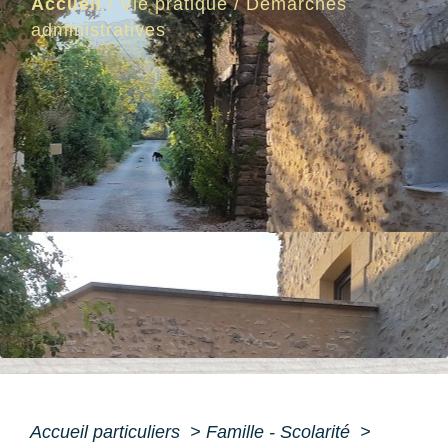
Accueil
/
Vie pratique
/
Démarches
administratives
Accueil particuliers
>
Famille - Scolarité
>