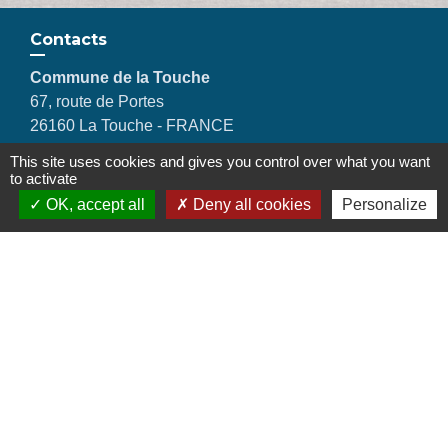
Contacts
Commune de la Touche
67, route de Portes
26160 La Touche - FRANCE
+33 4 75 53 90 10
This site uses cookies and gives you control over what you want
Contact par formulaire
to activate
OK, accept all
Deny all cookies
Personalize
Liens
Montélimar Agglomération
Département de la Drôme
Conseil régional d'Auvergne Rhône-Alpes
Préfecture de la Drôme
Mentions légales
-
Politique de confidentialité
-