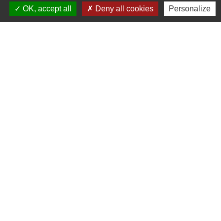
OK, accept all
Deny all cookies
Personalize
Contacts
Commune de la Touche
67, route de Portes
26160 La Touche - FRANCE
+33 4 75 53 90 10
Contact par formulaire
Liens
Montélimar Agglomération
Département de la Drôme
Conseil régional d'Auvergne Rhône-Alpes
Préfecture de la Drôme