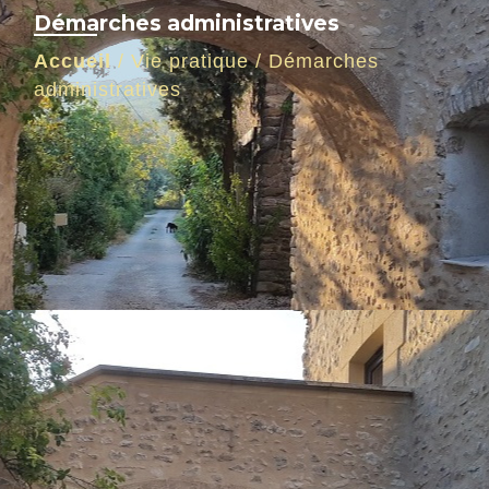
Démarches administratives
Accueil
/
Vie pratique
/
Démarches
administratives