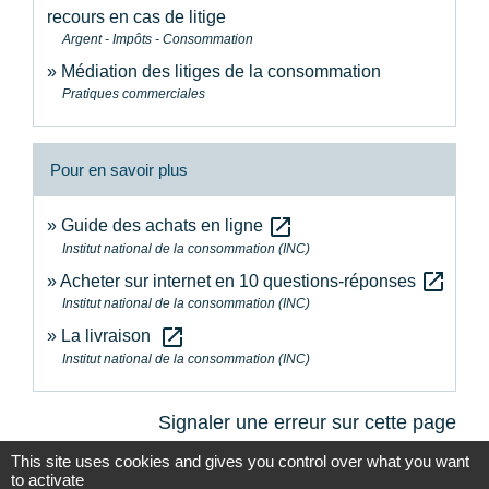
recours en cas de litige
Argent - Impôts - Consommation
Médiation des litiges de la consommation
Pratiques commerciales
Pour en savoir plus
open_in_new
Guide des achats en ligne
Institut national de la consommation (INC)
open_in_new
Acheter sur internet en 10 questions-réponses
Institut national de la consommation (INC)
open_in_new
La livraison
Institut national de la consommation (INC)
Signaler une erreur sur cette page
This site uses cookies and gives you control over what you want
to activate